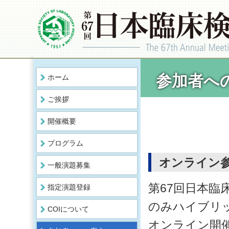
参加者へ
ホーム
ご挨拶
開催概要
プログラム
オンライン
一般演題募集
第67回日本臨
指定演題登録
のみハイブリ
COIについて
オンライン開